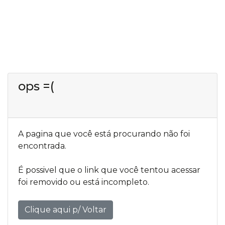
OLICITAR
OLETA
BOLETOS
ÁREA
ops =(
DO
CLIENTE
A pagina que você está procurando não foi
encontrada.
É possivel que o link que você tentou acessar
foi removido ou está incompleto.
Clique aqui p/ Voltar